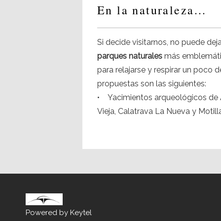
En la naturaleza…
Si decide visitarnos, no puede deja
parques naturales
más emblemátic
para relajarse y respirar un poco 
propuestas son las siguientes:
• Yacimientos arqueológicos de 
Vieja, Calatrava La Nueva y Motill
• Parque Nacional de las Tablas 
• Parque Nacional de Cabañeros
• Parque Natural de las Lagunas 
Powered by Keytel