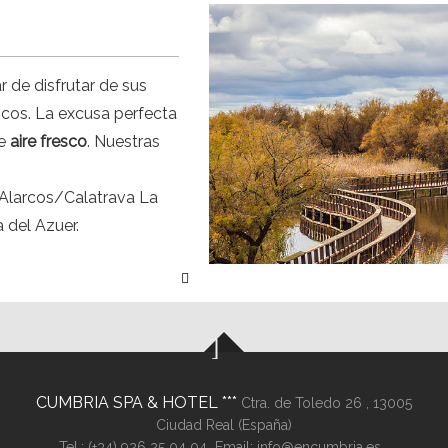
r de disfrutar de sus
os. La excusa perfecta
de
aire fresco
. Nuestras
Alarcos/Calatrava La
a del Azuer.
de Daimiel.
.
de Ruidera.
CUMBRIA SPA & HOTEL
Ctra. de Toledo 26 ,
13005
Ciudad Real (
España
)
Tel.:
(+34) 926 25 04 04
Email:
info@encumbria.es