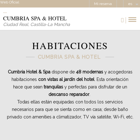
Web Oficial
Mi reserva
es
CUMBRIA SPA & HOTEL
Ciudad Real
,
Castilla-La Mancha
HABITACIONES
CUMBRIA SPA & HOTEL
Cumbria Hotel & Spa
dispone de
48 modernas
y acogedoras
habitaciones
con vistas al jardín del hotel
. Esta orientación
hace que sean
tranquilas
y perfectas para disfrutar de un
descanso reparador
.
Todas ellas están equipadas con todos los servicios
necesarios para que se sienta como en casa; desde baño
privado con amenities a climatizador, TV vía satélite, Wi-Fi, etc.